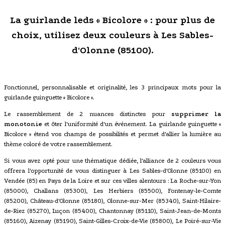
La guirlande leds « Bicolore » : pour plus de
choix, utilisez deux couleurs à Les Sables-
d'Olonne (85100).
Fonctionnel, personnalisable et originalité, les 3 principaux mots pour la
guirlande guinguette « Bicolore ».
Le rassemblement de 2 nuances distinctes pour
supprimer la
monotonie
et ôter l'uniformité d'un événement. La guirlande guinguette «
Bicolore » étend vos champs de possibilités et permet d'allier la lumière au
thème coloré de votre rassemblement.
Si vous avez opté pour une thématique dédiée, l'alliance de 2 couleurs vous
offrera l'opportunité de vous distinguer à Les Sables-d'Olonne (85100) en
Vendée (85) en Pays de la Loire et sur ces villes alentours : La Roche-sur-Yon
(85000), Challans (85300), Les Herbiers (85500), Fontenay-le-Comte
(85200), Château-d'Olonne (85180), Olonne-sur-Mer (85340), Saint-Hilaire-
de-Riez (85270), Luçon (85400), Chantonnay (85110), Saint-Jean-de-Monts
(85160), Aizenay (85190), Saint-Gilles-Croix-de-Vie (85800), Le Poiré-sur-Vie