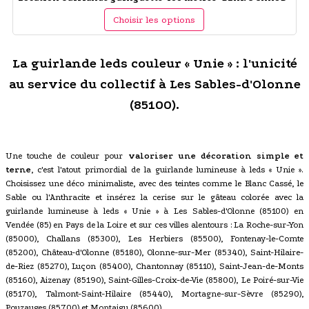
Choisir les options
La guirlande leds couleur « Unie » : l'unicité
au service du collectif à Les Sables-d'Olonne
(85100).
Une touche de couleur pour
valoriser une décoration simple et
terne
, c'est l'atout primordial de la guirlande lumineuse à leds « Unie ».
Choisissez une déco minimaliste, avec des teintes comme le Blanc Cassé, le
Sable ou l'Anthracite et insérez la cerise sur le gâteau colorée avec la
guirlande lumineuse à leds « Unie » à Les Sables-d'Olonne (85100) en
Vendée (85) en Pays de la Loire et sur ces villes alentours : La Roche-sur-Yon
(85000), Challans (85300), Les Herbiers (85500), Fontenay-le-Comte
(85200), Château-d'Olonne (85180), Olonne-sur-Mer (85340), Saint-Hilaire-
de-Riez (85270), Luçon (85400), Chantonnay (85110), Saint-Jean-de-Monts
(85160), Aizenay (85190), Saint-Gilles-Croix-de-Vie (85800), Le Poiré-sur-Vie
(85170), Talmont-Saint-Hilaire (85440), Mortagne-sur-Sèvre (85290),
Pouzauges (85700) et Montaigu (85600).