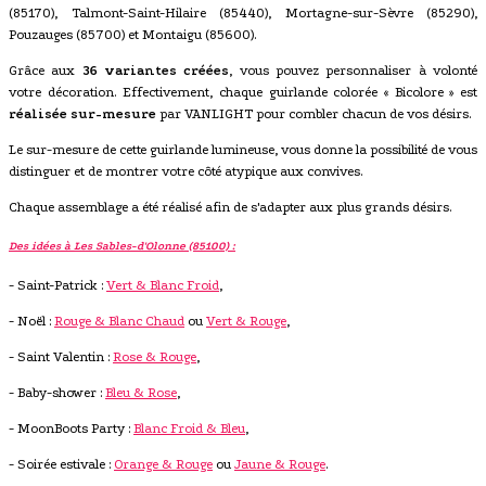
(85170), Talmont-Saint-Hilaire (85440), Mortagne-sur-Sèvre (85290),
Pouzauges (85700) et Montaigu (85600).
Grâce aux
36 variantes créées
, vous pouvez personnaliser à volonté
votre décoration. Effectivement, chaque guirlande colorée « Bicolore » est
réalisée sur-mesure
par VANLIGHT pour combler chacun de vos désirs.
Le sur-mesure de cette guirlande lumineuse, vous donne la possibilité de vous
distinguer et de montrer votre côté atypique aux convives.
Chaque assemblage a été réalisé afin de s'adapter aux plus grands désirs.
Des idées à Les Sables-d'Olonne (85100) :
- Saint-Patrick :
Vert & Blanc Froid
,
- Noël :
Rouge & Blanc Chaud
ou
Vert & Rouge
,
- Saint Valentin :
Rose & Rouge
,
- Baby-shower :
Bleu & Rose
,
- MoonBoots Party :
Blanc Froid & Bleu
,
- Soirée estivale :
Orange & Rouge
ou
Jaune & Rouge
.