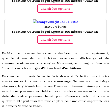
Location Guirlande guinguette 200 mètres "ORANGE"
Choisir les options
360,00 €
l'unité
Location Guirlande guinguette 300 mètres "ORANGE"
Choisir les options
Du
bleu
pour raviver les souvenirs des horizons infinis ; apaisement,
quiétude et zénitude feront briller votre
coin d'échange et de
communication
avec vos collégues. Mais aussi, pour inaugurer l'eau de la
Terre et revivre les
congés d'été au bord d'un bâteau
.
Du
rose
pour un zeste de beauté, de tendresse et d'affection durant votre
soirée entre âme sœur
ou votre
mariage
. Souvent star des
baby-
showers
, la guirlande lumineuse « Rose » est notamment aimée pour son
aspect doux pour une
nuit télé
entre camarades ou un rencard comme la
date de votre premier baisé
pour démontrer votre affection à
quelqu'un. Elle peut aussi être mise en place pour une cause importante lors
du fameux
"Octobre Rose"
.