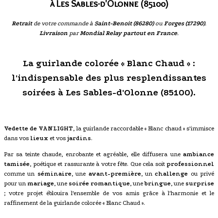
à Les Sables-d'Olonne (85100)
Retrait
de votre commande à
Saint-Benoit (86280)
ou
Forges (17290)
.
Livraison
par
Mondial Relay partout en France
.
La guirlande colorée « Blanc Chaud » :
l'indispensable des plus resplendissantes
soirées à Les Sables-d'Olonne (85100).
Vedette de VANLIGHT
, la guirlande raccordable « Blanc chaud » s'immisce
dans vos
lieux
et vos
jardins
.
Par sa teinte chaude, enrobante et agréable, elle diffusera une
ambiance
tamisée
, poétique et rassurante à votre fête. Que cela soit
professionnel
comme un
séminaire
, une
avant-première
, un
challenge
ou privé
pour un
mariage
, une
soirée romantique
, une
bringue
, une
surprise
; votre projet éblouira l'ensemble de vos amis grâce à l'harmonie et le
raffinement de la guirlande colorée « Blanc Chaud ».