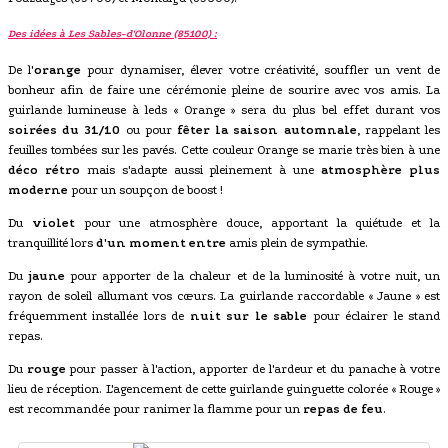
Des idées à Les Sables-d'Olonne (85100) :
De l'
orange
pour dynamiser, élever votre créativité, souffler un vent de
bonheur afin de faire une cérémonie pleine de sourire avec vos amis. La
guirlande lumineuse à leds « Orange » sera du plus bel effet durant vos
soirées du 31/10
ou pour
fêter la saison automnale
, rappelant les
feuilles tombées sur les pavés. Cette couleur Orange se marie très bien à une
déco rétro
mais s'adapte aussi pleinement à une
atmosphère plus
moderne
pour un soupçon de boost !
Du
violet
pour une atmosphère douce, apportant la quiétude et la
tranquillité lors
d'un moment entre
amis plein de sympathie.
Du
jaune
pour apporter de la chaleur et de la luminosité à votre nuit, un
rayon de soleil allumant vos cœurs. La guirlande raccordable « Jaune » est
fréquemment installée lors de
nuit sur le sable
pour éclairer le stand
repas.
Du
rouge
pour passer à l'action, apporter de l'ardeur et du panache à votre
lieu de réception. L'agencement de cette guirlande guinguette colorée « Rouge »
est recommandée pour ranimer la flamme pour un
repas de feu
.