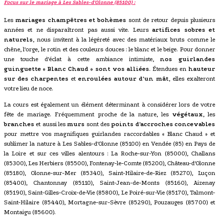
Focus sur le mariage à Les Sables-d'Olonne (85100) :
Les
mariages champêtres et bohèmes
sont de retour depuis plusieurs
années et ne disparaîtront pas aussi vite. Leurs
artifices sobres et
naturels
, nous invitent à la légéreté avec des matériaux bruts comme le
chêne, l'orge, le rotin et des couleurs douces : le blanc et le beige. Pour donner
une touche d'éclat à cette ambiance intimiste,
nos guirlandes
guinguette « Blanc Chaud » sont vos alliées
. Étendues en
hauteur
sur des charpentes
et
enroulées autour d'un mât
, elles exalteront
votre lieu de noce.
La cours est également un élément déterminant à considérer lors de votre
fête de mariage. Fréquemment proche de la nature, les
végétaux
, les
branches
et aussi les
murs
sont des
points d'accroches concevables
pour mettre vos magnifiques guirlandes raccordables « Blanc Chaud » et
sublimer la nature à Les Sables-d'Olonne (85100) en Vendée (85) en Pays de
la Loire et sur ces villes alentours : La Roche-sur-Yon (85000), Challans
(85300), Les Herbiers (85500), Fontenay-le-Comte (85200), Château-d'Olonne
(85180), Olonne-sur-Mer (85340), Saint-Hilaire-de-Riez (85270), Luçon
(85400), Chantonnay (85110), Saint-Jean-de-Monts (85160), Aizenay
(85190), Saint-Gilles-Croix-de-Vie (85800), Le Poiré-sur-Vie (85170), Talmont-
Saint-Hilaire (85440), Mortagne-sur-Sèvre (85290), Pouzauges (85700) et
Montaigu (85600).