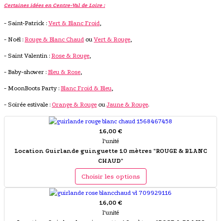
Certaines idées en Centre-Val de Loire :
- Saint-Patrick :
Vert & Blanc Froid
,
- Noël :
Rouge & Blanc Chaud
ou
Vert & Rouge
,
- Saint Valentin :
Rose & Rouge
,
- Baby-shower :
Bleu & Rose
,
- MoonBoots Party :
Blanc Froid & Bleu
,
- Soirée estivale :
Orange & Rouge
ou
Jaune & Rouge
.
16,00 €
l'unité
Location Guirlande guinguette 10 mètres "ROUGE & BLANC
CHAUD"
Choisir les options
16,00 €
l'unité