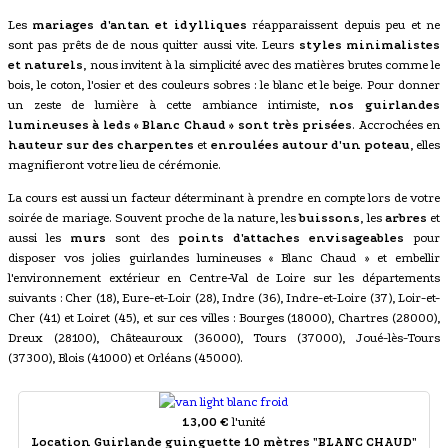
Les
mariages d'antan et idylliques
réapparaissent depuis peu et ne
sont pas prêts de de nous quitter aussi vite. Leurs
styles minimalistes
et naturels
, nous invitent à la simplicité avec des matières brutes comme le
bois, le coton, l'osier et des couleurs sobres : le blanc et le beige. Pour donner
un zeste de lumière à cette ambiance intimiste,
nos guirlandes
lumineuses à leds « Blanc Chaud » sont très prisées
. Accrochées en
hauteur sur des charpentes
et
enroulées autour d'un poteau
, elles
magnifieront votre lieu de cérémonie.
La cours est aussi un facteur déterminant à prendre en compte lors de votre
soirée de mariage. Souvent proche de la nature, les
buissons
, les
arbres
et
aussi les
murs
sont des
points d'attaches envisageables
pour
disposer vos jolies guirlandes lumineuses « Blanc Chaud » et embellir
l'environnement extérieur en Centre-Val de Loire sur les départements
suivants : Cher (18), Eure-et-Loir (28), Indre (36), Indre-et-Loire (37), Loir-et-
Cher (41) et Loiret (45), et sur ces villes : Bourges (18000), Chartres (28000),
Dreux (28100), Châteauroux (36000), Tours (37000), Joué-lès-Tours
(37300), Blois (41000) et Orléans (45000).
13,00 €
l'unité
Location Guirlande guinguette 10 mètres "BLANC CHAUD"