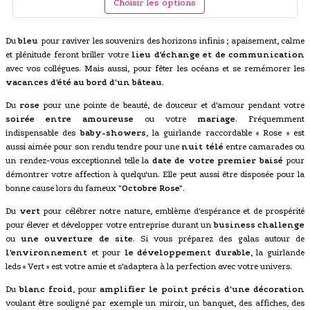
Choisir les options
Du
bleu
pour raviver les souvenirs des horizons infinis ; apaisement, calme
et plénitude feront briller votre
lieu d'échange et de communication
avec vos collégues. Mais aussi, pour fêter les océans et se remémorer les
vacances d'été au bord d'un bâteau
.
Du
rose
pour une pointe de beauté, de douceur et d'amour pendant votre
soirée entre amoureuse
ou votre
mariage
. Fréquemment
indispensable des
baby-showers
, la guirlande raccordable « Rose » est
aussi aimée pour son rendu tendre pour une
nuit télé
entre camarades ou
un rendez-vous exceptionnel telle la
date de votre premier baisé
pour
démontrer votre affection à quelqu'un. Elle peut aussi être disposée pour la
bonne cause lors du fameux
"Octobre Rose"
.
Du
vert
pour célébrer notre nature, emblème d'espérance et de prospérité
pour élever et développer votre entreprise durant un
business challenge
ou
une ouverture de site
. Si vous préparez des galas autour de
l'environnement
et pour
le développement durable
, la guirlande
leds « Vert » est votre amie et s'adaptera à la perfection avec votre univers.
Du
blanc froid
, pour
amplifier le point précis d'une décoration
voulant être souligné par exemple un miroir, un banquet, des affiches, des