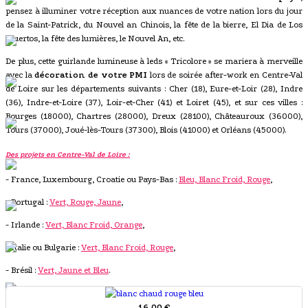
pensez à illuminer votre réception aux nuances de votre nation lors du jour
de la Saint-Patrick, du Nouvel an Chinois, la fête de la bierre, El Dia de Los
Muertos, la fête des lumières, le Nouvel An, etc.
De plus, cette guirlande lumineuse à leds « Tricolore » se mariera à merveille
avec la
décoration de votre PMI
lors de soirée after-work en Centre-Val
de Loire sur les départements suivants : Cher (18), Eure-et-Loir (28), Indre
(36), Indre-et-Loire (37), Loir-et-Cher (41) et Loiret (45), et sur ces villes :
Bourges (18000), Chartres (28000), Dreux (28100), Châteauroux (36000),
Tours (37000), Joué-lès-Tours (37300), Blois (41000) et Orléans (45000).
Des projets en Centre-Val de Loire :
- France, Luxembourg, Croatie ou Pays-Bas :
Bleu, Blanc Froid, Rouge
,
- Portugal :
Vert, Rouge, Jaune
,
- Irlande :
Vert, Blanc Froid, Orange
,
- Italie ou Bulgarie :
Vert, Blanc Froid, Rouge
,
- Brésil :
Vert, Jaune et Bleu
.
16,00 €