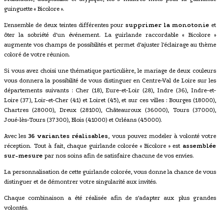
guinguette « Bicolore ».
L'ensemble de deux teintes différentes pour
supprimer la monotonie
et
ôter la sobriété d'un événement. La guirlande raccordable « Bicolore »
augmente vos champs de possibilités et permet d'ajuster l'éclairage au thème
coloré de votre réunion.
Si vous avez choisi une thématique particulière, le mariage de deux couleurs
vous donnera la possibilité de vous distinguer en Centre-Val de Loire sur les
départements suivants : Cher (18), Eure-et-Loir (28), Indre (36), Indre-et-
Loire (37), Loir-et-Cher (41) et Loiret (45), et sur ces villes : Bourges (18000),
Chartres (28000), Dreux (28100), Châteauroux (36000), Tours (37000),
Joué-lès-Tours (37300), Blois (41000) et Orléans (45000).
Avec les
36 variantes réalisables
, vous pouvez modeler à volonté votre
réception. Tout à fait, chaque guirlande colorée « Bicolore » est
assemblée
sur-mesure
par nos soins afin de satisfaire chacune de vos envies.
La personnalisation de cette guirlande colorée, vous donne la chance de vous
distinguer et de démontrer votre singularité aux invités.
Chaque combinaison a été réalisée afin de s'adapter aux plus grandes
volontés.