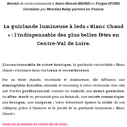
Retrait
de votre commande à
Saint-Benoit (86280)
ou
Forges (17290)
.
Livraison
par
Mondial Relay partout en France
.
La guirlande lumineuse à leds « Blanc Chaud
» : l'indispensable des plus belles fêtes en
Centre-Val de Loire.
L'incontournable de notre boutique
, la guirlande raccordable « Blanc
chaud » s'immisce dans vos
lieux
et vos
extérieurs
.
Par sa teinte chaude, enrobante et chaleureuse, elle diffusera une
atmosphère discrète
, intimiste et cocooning à votre cérémonie. Que cela
soit d'ordre
professionnel
comme un
comité
, une
avant-première
,
un
after-work
ou personnel pour un
brunch
, une
soirée romantique
,
une
bringue
, une
surprise
; votre événement épatera la totalité de vos
collégues grâce à l'aisance et la pureté de la guirlande lumineuse « Blanc
Chaud ».
Zoom sur le mariage en Centre-Val de Loire :