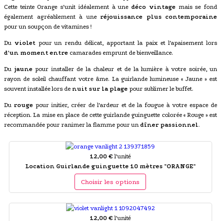
Cette teinte Orange s'unit idéalement à une
déco vintage
mais se fond
également agréablement à une
réjouissance plus contemporaine
pour un soupçon de vitamines !
Du
violet
pour un rendu délicat, apportant la paix et l'apaisement lors
d'un moment entre
camarades emprunt de bienveillance.
Du
jaune
pour installer de la chaleur et de la lumière à votre soirée, un
rayon de soleil chauffant votre âme. La guirlande lumineuse « Jaune » est
souvent installée lors de
nuit sur la plage
pour sublimer le buffet.
Du
rouge
pour initier, créer de l'ardeur et de la fougue à votre espace de
réception. La mise en place de cette guirlande guinguette colorée « Rouge » est
recommandée pour ranimer la flamme pour un
dîner passionnel
.
12,00 €
l'unité
Location Guirlande guinguette 10 mètres "ORANGE"
Choisir les options
12,00 €
l'unité