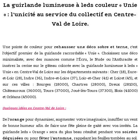
La guirlande lumineuse à leds couleur « Unie
» : l'unicité au service du collectif en Centre-
Val de Loire.
Une pointe de couleur pour
rehausser une déco sobre et terne
, c'est
l'objectif premier de la guirlande raccordable « Unie ». Choisissez une déco
minimaliste, avec des nuances comme l'Écru, le Nude ou l'Anthracite et
insérez la cerise sur le gâteau colorée avec la guirlande lumineuse à leds «
Unie » en Centre-Val de Loire sur les départements suivants : Cher (18), Eure-
et-Loir (28), Indre (36), Indre-et-Loire (37), Loir-et-Cher (41) et Loiret (45), et
sur ces villes : Bourges (18000), Chartres (28000), Dreux (28100),
Châteauroux (36000), Tours (37000), Joué-lès-Tours (37300), Blois (41000)
et Orléans (45000).
Quelques idées en Centre-Val de Loire :
De l'
orange
pour dynamiser, augmenter votre imaginaire, insuffler un vent
de bonne humeur afin de faire une fête pleine de gaité avec vos invités. La
guirlande leds « Orange » sera du plus beau résultat pendant vos
soirées
déguisées
ou pour
fêter l'automne
, rappelant les feuilles tombées au sol.