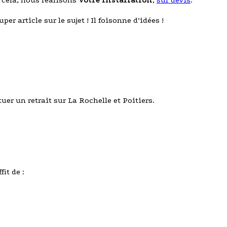
r cela, nous réalisons
votre installation
,
sur devis
.
uper article sur le sujet ! Il foisonne d’idées !
uer un retrait sur La Rochelle et Poitiers.
it de :