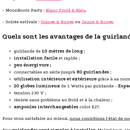
- MoonBoots Party :
Blanc Froid & Bleu
,
- Soirée estivale :
Orange & Rouge
ou
Jaune & Rouge
.
Quels sont les avantages de la guirla
guirlande de
10 mètres de long
;
installation facile
et rapide ;
peu énergivore ;
connectables en série jusqu'à
80 guirlandes
;
utilisation intérieure et extérieure
grâce à sa nor
20 globes lumineux
de 1 Watts par guirlande -
Espa
tension 230 V ;
résiste sans problème au froid et à la chaleur ;
ampoules interchangeables
culot E27.
Pour vous satisfaire au mieux,
nous contrôlons l’état de n