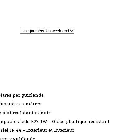
ètres par guirlande
 jusqu'à 800 mètres
e plat résistant et noir
mpoules leds E27 1W - Globe plastique résistant
riel IP 44 - Extérieur et Intérieur
uros / guirlande