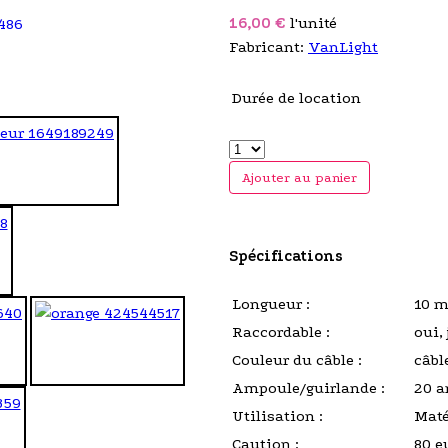
16,00 €
l'unité
Fabricant:
VanLight
Durée de location
Ajouter au panier
Spécifications
Longueur :
10 m
Raccordable :
oui,
Couleur du câble :
câbl
Ampoule/guirlande :
20 a
Utilisation :
Maté
Caution :
80 e