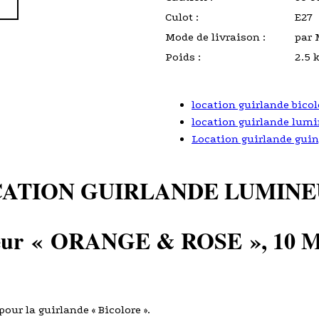
Culot :
E27
Mode de livraison :
par 
Poids :
2.5 
location guirlande bicol
location guirlande lumi
Location guirlande guin
ATION GUIRLANDE LUMINE
eur
« ORANGE & ROSE
»
, 10 
our la guirlande « Bicolore ».