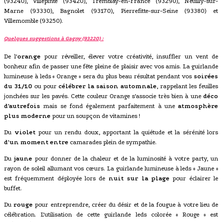
(93240), Villepinte (93420), Tremblay-en-France (93290), Neuilly-sur-
Marne (93330), Bagnolet (93170), Pierrefitte-sur-Seine (93380) et
Villemomble (93250).
Quelques suggestions à Gagny (93220) :
De l'
orange
pour réveiller, élever votre créativité, insuffler un vent de
bonheur afin de passer une fête pleine de plaisir avec vos amis. La guirlande
lumineuse à leds « Orange » sera du plus beau résultat pendant vos
soirées
du 31/10
ou pour
célébrer la saison automnale
, rappelant les feuilles
jonchées sur les pavés. Cette couleur Orange s'associe très bien à une
déco
d'autrefois
mais se fond également parfaitement à une
atmosphère
plus moderne
pour un soupçon de vitamines !
Du
violet
pour un rendu doux, apportant la quiétude et la sérénité lors
d'un moment entre
camarades plein de sympathie.
Du
jaune
pour donner de la chaleur et de la luminosité à votre party, un
rayon de soleil allumant vos cœurs. La guirlande lumineuse à leds « Jaune »
est fréquemment déployée lors de
nuit sur la plage
pour éclairer le
buffet.
Du
rouge
pour entreprendre, créer du désir et de la fougue à votre lieu de
célébration. L'utilisation de cette guirlande leds colorée « Rouge » est