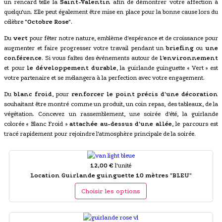
un rencard telle la
Saint-Valentin
afin de démontrer votre affection à
quelqu'un. Elle peut également être mise en place pour la bonne cause lors du
célèbre
"Octobre Rose"
.
Du
vert
pour fêter notre nature, emblème d'espérance et de croissance pour
augmenter et faire progresser votre travail pendant un
briefing
ou
une
conférence
. Si vous faîtes des événements autour de
l'environnement
et pour
le développement durable
, la guirlande guinguette « Vert » est
votre partenaire et se mélangera à la perfection avec votre engagement.
Du
blanc froid
, pour
renforcer le point précis d'une décoration
souhaitant être montré comme un produit, un coin repas, des tableaux, de la
végétation. Concevez un rassemblement, une soirée d'été, la guirlande
colorée « Blanc Froid »
attachée au-dessus d'une allée
, le parcours est
tracé rapidement pour rejoindre l'atmosphère principale de la soirée.
12,00 €
l'unité
Location Guirlande guinguette 10 mètres "BLEU"
Choisir les options