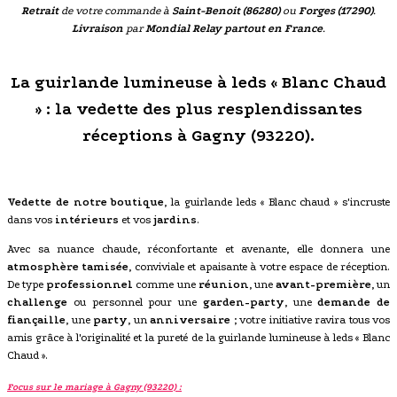
Retrait
de votre commande à
Saint-Benoit (86280)
ou
Forges (17290)
.
Livraison
par
Mondial Relay partout en France
.
La guirlande lumineuse à leds « Blanc Chaud
» : la vedette des plus resplendissantes
réceptions à Gagny (93220).
Vedette de notre boutique
, la guirlande leds « Blanc chaud » s'incruste
dans vos
intérieurs
et vos
jardins
.
Avec sa nuance chaude, réconfortante et avenante, elle donnera une
atmosphère tamisée
, conviviale et apaisante à votre espace de réception.
De type
professionnel
comme une
réunion
, une
avant-première
, un
challenge
ou personnel pour une
garden-party
, une
demande de
fiançaille
, une
party
, un
anniversaire
; votre initiative ravira tous vos
amis grâce à l'originalité et la pureté de la guirlande lumineuse à leds « Blanc
Chaud ».
Focus sur le mariage à Gagny (93220) :