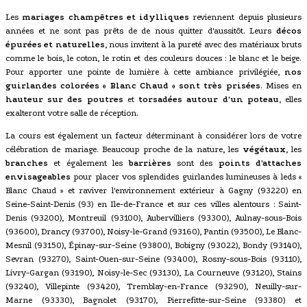
Les
mariages champêtres et idylliques
reviennent depuis plusieurs
années et ne sont pas prêts de de nous quitter d'aussitôt. Leurs
décos
épurées et naturelles
, nous invitent à la pureté avec des matériaux bruts
comme le bois, le coton, le rotin et des couleurs douces : le blanc et le beige.
Pour apporter une pointe de lumière à cette ambiance privilégiée,
nos
guirlandes colorées « Blanc Chaud » sont très prisées
. Mises en
hauteur sur des poutres
et
torsadées autour d'un poteau
, elles
exalteront votre salle de réception.
La cours est également un facteur déterminant à considérer lors de votre
célébration de mariage. Beaucoup proche de la nature, les
végétaux
, les
branches
et également les
barrières
sont des
points d'attaches
envisageables
pour placer vos splendides guirlandes lumineuses à leds «
Blanc Chaud » et raviver l'environnement extérieur à Gagny (93220) en
Seine-Saint-Denis (93) en Ile-de-France et sur ces villes alentours : Saint-
Denis (93200), Montreuil (93100), Aubervilliers (93300), Aulnay-sous-Bois
(93600), Drancy (93700), Noisy-le-Grand (93160), Pantin (93500), Le Blanc-
Mesnil (93150), Épinay-sur-Seine (93800), Bobigny (93022), Bondy (93140),
Sevran (93270), Saint-Ouen-sur-Seine (93400), Rosny-sous-Bois (93110),
Livry-Gargan (93190), Noisy-le-Sec (93130), La Courneuve (93120), Stains
(93240), Villepinte (93420), Tremblay-en-France (93290), Neuilly-sur-
Marne (93330), Bagnolet (93170), Pierrefitte-sur-Seine (93380) et