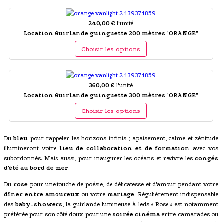
240,00 €
l'unité
Location Guirlande guinguette 200 mètres "ORANGE"
Choisir les options
360,00 €
l'unité
Location Guirlande guinguette 300 mètres "ORANGE"
Choisir les options
Du
bleu
pour rappeler les horizons infinis ; apaisement, calme et zénitude
illumineront votre
lieu de collaboration et de formation
avec vos
subordonnés. Mais aussi, pour inaugurer les océans et revivre les
congés
d'été au bord de mer
.
Du
rose
pour une touche de poésie, de délicatesse et d'amour pendant votre
dîner entre amoureux
ou votre
mariage
. Régulièrement indispensable
des
baby-showers
, la guirlande lumineuse à leds « Rose » est notamment
préférée pour son côté doux pour une
soirée cinéma
entre camarades ou