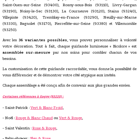
Saint-Ouen-sur-Seine (93400), Rosny-sous-Bois (93110), Livry-Gargan
(93190), Noisy-le-Sec (93130), La Courneuve (93120), Stains (93240),
Villepinte (93420), Tremblay-en-France (93290), Neuilly-sur-Marne
(93330), Bagnolet (93170), Pierrefitte-sur-Seine (93380) et Villemomble
(93250).
Avec les
36 variantes possibles
, vous pouvez personnaliser à volonté
votre décoration. Tout à fait, chaque guirlande lumineuse « Bicolore » est
assemblée sur-mesure
par nos soins pour combler chacun de vos
besoins.
La customisation de cette guirlande raccordable, vous donne la possibilité de
vous différencier et de démontrer votre côté atypique aux invités.
Chaque assemblage a été conçu afin de convenir aux plus grandes envies.
Certaines références à Gagny (93220) :
- Saint-Patrick :
Vert & Blanc Froid
,
- Noël :
Rouge & Blanc Chaud
ou
Vert & Rouge
,
- Saint Valentin :
Rose & Rouge
,
- Baby-shower :
Bleu & Rose
,