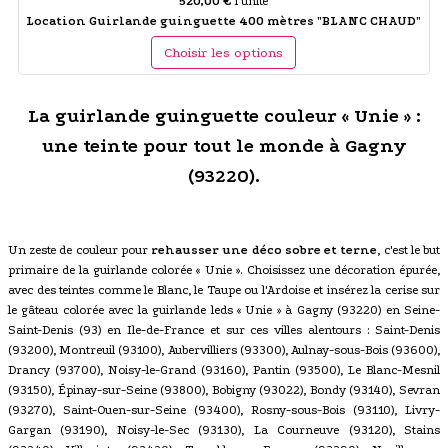
520,00 €
l'unité
Location Guirlande guinguette 400 mètres "BLANC CHAUD"
Choisir les options
La guirlande guinguette couleur « Unie » :
une teinte pour tout le monde à Gagny
(93220).
Un zeste de couleur pour
rehausser une déco sobre et terne
, c'est le but
primaire de la guirlande colorée « Unie ». Choisissez une décoration épurée,
avec des teintes comme le Blanc, le Taupe ou l'Ardoise et insérez la cerise sur
le gâteau colorée avec la guirlande leds « Unie » à Gagny (93220) en Seine-
Saint-Denis (93) en Ile-de-France et sur ces villes alentours : Saint-Denis
(93200), Montreuil (93100), Aubervilliers (93300), Aulnay-sous-Bois (93600),
Drancy (93700), Noisy-le-Grand (93160), Pantin (93500), Le Blanc-Mesnil
(93150), Épinay-sur-Seine (93800), Bobigny (93022), Bondy (93140), Sevran
(93270), Saint-Ouen-sur-Seine (93400), Rosny-sous-Bois (93110), Livry-
Gargan (93190), Noisy-le-Sec (93130), La Courneuve (93120), Stains