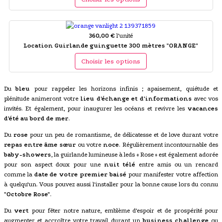
360,00 €
l'unité
Location Guirlande guinguette 300 mètres "ORANGE"
Choisir les options
Du
bleu
pour rappeler les horizons infinis ; apaisement, quiétude et
plénitude animeront votre
lieu d'échange et d'informations
avec vos
invités. Et également, pour inaugurer les océans et revivre les
vacances
d'été au bord de mer
.
Du
rose
pour un peu de romantisme, de délicatesse et de love durant votre
repas entre âme sœur
ou votre
noce
. Régulièrement incontournable des
baby-showers
, la guirlande lumineuse à leds « Rose » est également adorée
pour son aspect doux pour une
nuit télé
entre amis ou un rencard
comme la
date de votre premier baisé
pour manifester votre affection
à quelqu'un. Vous pouvez aussi l'installer pour la bonne cause lors du connu
"Octobre Rose"
.
Du
vert
pour fêter notre nature, emblème d'espoir et de prospérité pour
augmenter et accroître votre travail durant un
business challenge
ou