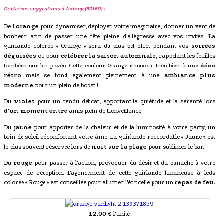
Certaines suggestions à Antony (92160) :
De l'
orange
pour dynamiser, déployer votre imaginaire, donner un vent de
bonheur afin de passer une fête pleine d'allègresse avec vos invités. La
guirlande colorée « Orange » sera du plus bel effet pendant vos
soirées
déguisées
ou pour
célébrer la saison automnale
, rappelant les feuilles
tombées sur les pavés. Cette couleur Orange s'associe très bien à une
déco
rétro
mais se fond également pleinement à une
ambiance plus
moderne
pour un plein de boost !
Du
violet
pour un rendu délicat, apportant la quiétude et la sérénité lors
d'un moment entre
amis plein de bienveillance.
Du
jaune
pour apporter de la chaleur et de la luminosité à votre party, un
brin de soleil réconfortant votre âme. La guirlande raccordable « Jaune » est
le plus souvent réservée lors de
nuit sur la plage
pour sublimer le bar.
Du
rouge
pour passer à l'action, provoquer du désir et du panache à votre
espace de réception. L'agencement de cette guirlande lumineuse à leds
colorée « Rouge » est conseillée pour allumer l'étincelle pour un
repas de feu
.
12,00 €
l'unité