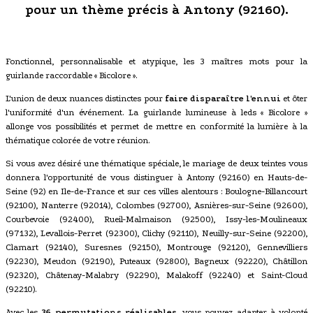
pour un thème précis à Antony (92160).
Fonctionnel, personnalisable et atypique, les 3 maîtres mots pour la
guirlande raccordable « Bicolore ».
L'union de deux nuances distinctes pour
faire disparaître l'ennui
et ôter
l'uniformité d'un événement. La guirlande lumineuse à leds « Bicolore »
allonge vos possibilités et permet de mettre en conformité la lumière à la
thématique colorée de votre réunion.
Si vous avez désiré une thématique spéciale, le mariage de deux teintes vous
donnera l'opportunité de vous distinguer à Antony (92160) en Hauts-de-
Seine (92) en Ile-de-France et sur ces villes alentours : Boulogne-Billancourt
(92100), Nanterre (92014), Colombes (92700), Asnières-sur-Seine (92600),
Courbevoie (92400), Rueil-Malmaison (92500), Issy-les-Moulineaux
(97132), Levallois-Perret (92300), Clichy (92110), Neuilly-sur-Seine (92200),
Clamart (92140), Suresnes (92150), Montrouge (92120), Gennevilliers
(92230), Meudon (92190), Puteaux (92800), Bagneux (92220), Châtillon
(92320), Châtenay-Malabry (92290), Malakoff (92240) et Saint-Cloud
(92210).
Avec les
36 permutations réalisables
, vous pouvez adapter à volonté