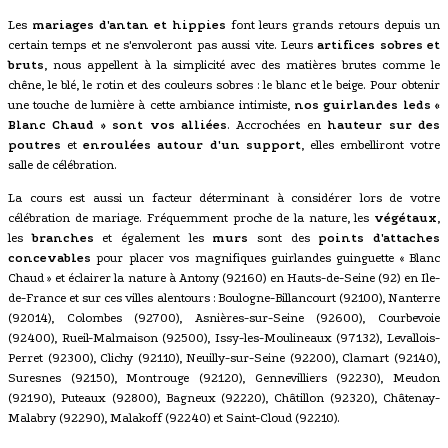
Les
mariages d'antan et hippies
font leurs grands retours depuis un
certain temps et ne s'envoleront pas aussi vite. Leurs
artifices sobres et
bruts
, nous appellent à la simplicité avec des matières brutes comme le
chêne, le blé, le rotin et des couleurs sobres : le blanc et le beige. Pour obtenir
une touche de lumière à cette ambiance intimiste,
nos guirlandes leds «
Blanc Chaud » sont vos alliées
. Accrochées en
hauteur sur des
poutres
et
enroulées autour d'un support
, elles embelliront votre
salle de célébration.
La cours est aussi un facteur déterminant à considérer lors de votre
célébration de mariage. Fréquemment proche de la nature, les
végétaux
,
les
branches
et également les
murs
sont des
points d'attaches
concevables
pour placer vos magnifiques guirlandes guinguette « Blanc
Chaud » et éclairer la nature à Antony (92160) en Hauts-de-Seine (92) en Ile-
de-France et sur ces villes alentours : Boulogne-Billancourt (92100), Nanterre
(92014), Colombes (92700), Asnières-sur-Seine (92600), Courbevoie
(92400), Rueil-Malmaison (92500), Issy-les-Moulineaux (97132), Levallois-
Perret (92300), Clichy (92110), Neuilly-sur-Seine (92200), Clamart (92140),
Suresnes (92150), Montrouge (92120), Gennevilliers (92230), Meudon
(92190), Puteaux (92800), Bagneux (92220), Châtillon (92320), Châtenay-
Malabry (92290), Malakoff (92240) et Saint-Cloud (92210).