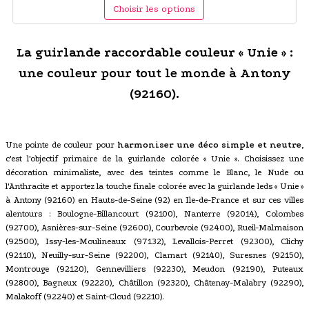
Choisir les options
La guirlande raccordable couleur « Unie » :
une couleur pour tout le monde à Antony
(92160).
Une pointe de couleur pour
harmoniser une déco simple et neutre
,
c'est l'objectif primaire de la guirlande colorée « Unie ». Choisissez une
décoration minimaliste, avec des teintes comme le Blanc, le Nude ou
l'Anthracite et apportez la touche finale colorée avec la guirlande leds « Unie »
à Antony (92160) en Hauts-de-Seine (92) en Ile-de-France et sur ces villes
alentours : Boulogne-Billancourt (92100), Nanterre (92014), Colombes
(92700), Asnières-sur-Seine (92600), Courbevoie (92400), Rueil-Malmaison
(92500), Issy-les-Moulineaux (97132), Levallois-Perret (92300), Clichy
(92110), Neuilly-sur-Seine (92200), Clamart (92140), Suresnes (92150),
Montrouge (92120), Gennevilliers (92230), Meudon (92190), Puteaux
(92800), Bagneux (92220), Châtillon (92320), Châtenay-Malabry (92290),
Malakoff (92240) et Saint-Cloud (92210).