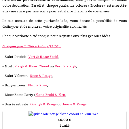
votre décoration. En effet, chaque guirlande colorée « Bicolore » est
montée
sur-mesure
par nos soins pour satisfaire chacune de vos envies.
Le sur-mesure de cette guirlande leds, vous donne la possibilité de vous
distinguer et de montrer votre originalité aux invités.
Chaque variante a été conçue pour s'ajuster aux plus grandes idées.
Quelques possibilités à Antony (92160) :
- Saint-Patrick :
Vert & Blanc Froid
,
- Noël :
Rouge & Blanc Chaud
ou
Vert & Rouge
,
- Saint Valentin :
Rose & Rouge
,
- Baby-shower :
Bleu & Rose
,
- MoonBoots Party :
Blanc Froid & Bleu
,
- Soirée estivale :
Orange & Rouge
ou
Jaune & Rouge
.
16,00 €
l'unité