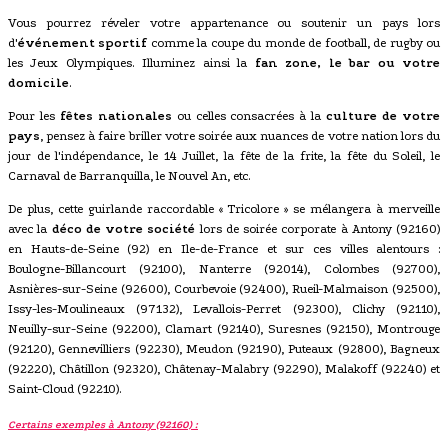
Vous pourrez réveler votre appartenance ou soutenir un pays lors
d'
événement sportif
comme la coupe du monde de football, de rugby ou
les Jeux Olympiques. Illuminez ainsi la
fan zone, le bar ou votre
domicile
.
Pour les
fêtes nationales
ou celles consacrées à la
culture de votre
pays
, pensez à faire briller votre soirée aux nuances de votre nation lors du
jour de l'indépendance, le 14 Juillet, la fête de la frite, la fête du Soleil, le
Carnaval de Barranquilla, le Nouvel An, etc.
De plus, cette guirlande raccordable « Tricolore » se mélangera à merveille
avec la
déco de votre société
lors de soirée corporate à Antony (92160)
en Hauts-de-Seine (92) en Ile-de-France et sur ces villes alentours :
Boulogne-Billancourt (92100), Nanterre (92014), Colombes (92700),
Asnières-sur-Seine (92600), Courbevoie (92400), Rueil-Malmaison (92500),
Issy-les-Moulineaux (97132), Levallois-Perret (92300), Clichy (92110),
Neuilly-sur-Seine (92200), Clamart (92140), Suresnes (92150), Montrouge
(92120), Gennevilliers (92230), Meudon (92190), Puteaux (92800), Bagneux
(92220), Châtillon (92320), Châtenay-Malabry (92290), Malakoff (92240) et
Saint-Cloud (92210).
Certains exemples à Antony (92160) :