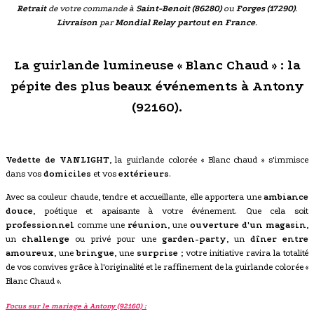
Retrait
de votre commande à
Saint-Benoit (86280)
ou
Forges (17290)
.
Livraison
par
Mondial Relay partout en France
.
La guirlande lumineuse « Blanc Chaud » : la
pépite des plus beaux événements à Antony
(92160).
Vedette de VANLIGHT
, la guirlande colorée « Blanc chaud » s'immisce
dans vos
domiciles
et vos
extérieurs
.
Avec sa couleur chaude, tendre et accueillante, elle apportera une
ambiance
douce
, poétique et apaisante à votre événement. Que cela soit
professionnel
comme une
réunion
, une
ouverture d'un magasin
,
un
challenge
ou privé pour une
garden-party
, un
dîner entre
amoureux
, une
bringue
, une
surprise
; votre initiative ravira la totalité
de vos convives grâce à l'originalité et le raffinement de la guirlande colorée «
Blanc Chaud ».
Focus sur le mariage à Antony (92160) :