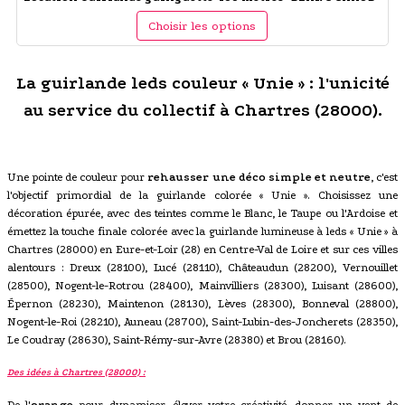
Choisir les options
La guirlande leds couleur « Unie » : l'unicité
au service du collectif à Chartres (28000).
Une pointe de couleur pour
rehausser une déco simple et neutre
, c'est
l'objectif primordial de la guirlande colorée « Unie ». Choisissez une
décoration épurée, avec des teintes comme le Blanc, le Taupe ou l'Ardoise et
émettez la touche finale colorée avec la guirlande lumineuse à leds « Unie » à
Chartres (28000) en Eure-et-Loir (28) en Centre-Val de Loire et sur ces villes
alentours : Dreux (28100), Lucé (28110), Châteaudun (28200), Vernouillet
(28500), Nogent-le-Rotrou (28400), Mainvilliers (28300), Luisant (28600),
Épernon (28230), Maintenon (28130), Lèves (28300), Bonneval (28800),
Nogent-le-Roi (28210), Auneau (28700), Saint-Lubin-des-Joncherets (28350),
Le Coudray (28630), Saint-Rémy-sur-Avre (28380) et Brou (28160).
Des idées à Chartres (28000) :