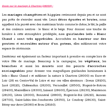
Zoom sur le mariage à Chartres (28000) :
Les
mariages champêtres et hippies
reviennent depuis peu et ne sont
pas prêts de s'envoler aussi vite. Leurs
décos épurées et brutes
, nous
appellent à la pureté avec des matériaux bruts comme le chêne, le blé, la paille
et des couleurs neutres : le blanc et le beige. Pour donner une touche de
lumière à cette atmosphère privilégiée,
nos guirlandes leds « Blanc
Chaud » sont très appréciées
. Accrochées en
hauteur sur des
poutres
et
enroulées autour d'un poteau
, elles sublimeront votre
espace de cérémonie.
L'extérieur est également un facteur important à prendre en compte lors de
votre fête de mariage. Beaucoup à la campagne, les
végétaux
, les
branches
et aussi les
murets
sont des
points d'accroches
envisageables
pour dresser vos magnifiques guirlandes lumineuses à
leds « Blanc Chaud » et sublimer la nature à Chartres (28000) en Eure-et-
Loir (28) en Centre-Val de Loire et sur ces villes alentours : Dreux (28100),
Lucé (28110), Châteaudun (28200), Vernouillet (28500), Nogent-le-Rotrou
(28400), Mainvilliers (28300), Luisant (28600), Épernon (28230), Maintenon
(28130), Lèves (28300), Bonneval (28800), Nogent-le-Roi (28210), Auneau
(28700), Saint-Lubin-des-Joncherets (28350), Le Coudray (28630), Saint-
Rémy-sur-Avre (28380) et Brou (28160).