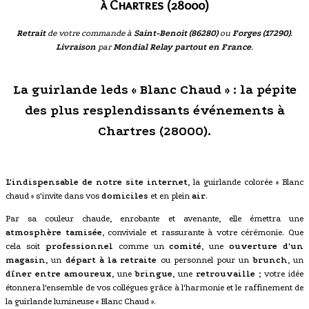
à Chartres (28000)
Retrait
de votre commande à
Saint-Benoit (86280)
ou
Forges (17290)
.
Livraison
par
Mondial Relay partout en France
.
La guirlande leds « Blanc Chaud » : la pépite
des plus resplendissants événements à
Chartres (28000).
L'indispensable de notre site internet
, la guirlande colorée « Blanc
chaud » s'invite dans vos
domiciles
et en plein
air
.
Par sa couleur chaude, enrobante et avenante, elle émettra une
atmosphère tamisée
, conviviale et rassurante à votre cérémonie. Que
cela soit
professionnel
comme un
comité
, une
ouverture d'un
magasin
, un
départ à la retraite
ou personnel pour un
brunch
, un
dîner entre amoureux
, une
bringue
, une
retrouvaille
; votre idée
étonnera l'ensemble de vos collégues grâce à l'harmonie et le raffinement de
la guirlande lumineuse « Blanc Chaud ».