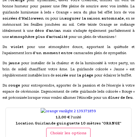
De l'
orange
pour dynamiser, élever votre créativité, donner un vent de
bonne humeur pour passer une fête pleine de sourire avec vos invités. La
guirlande lumineuse à leds « Orange » sera du plus bel effet lors de vos
soirées d'Halloween
ou pour
inaugurer la saison automnale
, en se
mémorant les feuilles jonchées au sol. Cette teinte Orange se mélange
idéalement à une
déco d'antan
mais s'adapte également parfaitement à
une
atmosphère plus d'actualité
pour un plein de vitamines !
Du
violet
pour une atmosphère douce, apportant la quiétude et
l'apaisement lors
d'un moment entre
camarades plein de sympathie.
Du
jaune
pour installer de la chaleur et de la luminosité à votre party, un
brin de soleil chauffant votre âme. La guirlande colorée « Jaune » est
régulièrement installée lors de
soirée sur la plage
pour éclairer le buffet.
Du
rouge
pour entreprendre, apporter de la passion et de l'énergie à votre
espace de cérémonie. L'agencement de cette guirlande leds colorée « Rouge »
est préconisée lorsque vous voulez allumer l'étincelle pour un
dîner de feu
.
12,00 €
l'unité
Location Guirlande guinguette 10 mètres "ORANGE"
Choisir les options