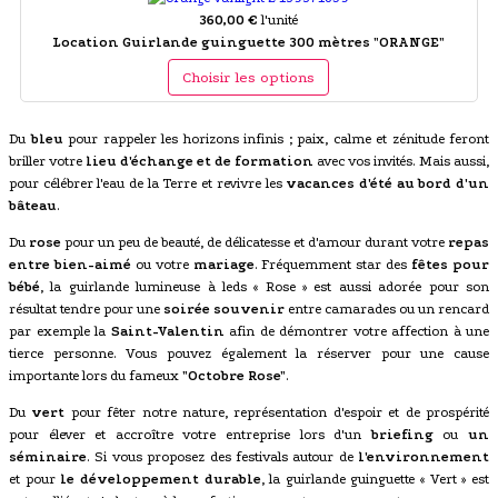
360,00 €
l'unité
Location Guirlande guinguette 300 mètres "ORANGE"
Choisir les options
Du
bleu
pour rappeler les horizons infinis ; paix, calme et zénitude feront
briller votre
lieu d'échange et de formation
avec vos invités. Mais aussi,
pour célébrer l'eau de la Terre et revivre les
vacances d'été au bord d'un
bâteau
.
Du
rose
pour un peu de beauté, de délicatesse et d'amour durant votre
repas
entre bien-aimé
ou votre
mariage
. Fréquemment star des
fêtes pour
bébé
, la guirlande lumineuse à leds « Rose » est aussi adorée pour son
résultat tendre pour une
soirée souvenir
entre camarades ou un rencard
par exemple la
Saint-Valentin
afin de démontrer votre affection à une
tierce personne. Vous pouvez également la réserver pour une cause
importante lors du fameux
"Octobre Rose"
.
Du
vert
pour fêter notre nature, représentation d'espoir et de prospérité
pour élever et accroître votre entreprise lors d'un
briefing
ou
un
séminaire
. Si vous proposez des festivals autour de
l'environnement
et pour
le développement durable
, la guirlande guinguette « Vert » est