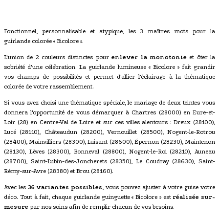
Fonctionnel, personnalisable et atypique, les 3 maîtres mots pour la
guirlande colorée « Bicolore ».
L'union de 2 couleurs distinctes pour
enlever la monotonie
et ôter la
sobriété d'une célébration. La guirlande lumineuse « Bicolore » fait grandir
vos champs de possibilités et permet d'allier l'éclairage à la thématique
colorée de votre rassemblement.
Si vous avez choisi une thématique spéciale, le mariage de deux teintes vous
donnera l'opportunité de vous démarquer à Chartres (28000) en Eure-et-
Loir (28) en Centre-Val de Loire et sur ces villes alentours : Dreux (28100),
Lucé (28110), Châteaudun (28200), Vernouillet (28500), Nogent-le-Rotrou
(28400), Mainvilliers (28300), Luisant (28600), Épernon (28230), Maintenon
(28130), Lèves (28300), Bonneval (28800), Nogent-le-Roi (28210), Auneau
(28700), Saint-Lubin-des-Joncherets (28350), Le Coudray (28630), Saint-
Rémy-sur-Avre (28380) et Brou (28160).
Avec les
36 variantes possibles
, vous pouvez ajuster à votre guise votre
déco. Tout à fait, chaque guirlande guinguette « Bicolore » est
réalisée sur-
mesure
par nos soins afin de remplir chacun de vos besoins.